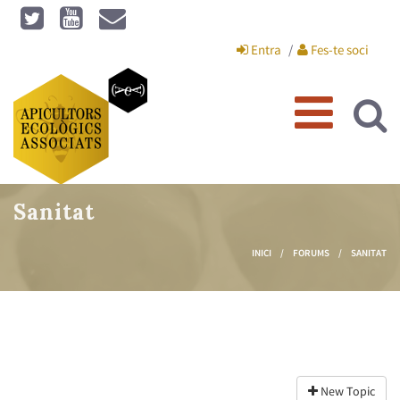
Vés al contingut
Entra
Fes-te soci
Sanitat
INICI
/
FORUMS
/
SANITAT
Esteu aquí
New Topic