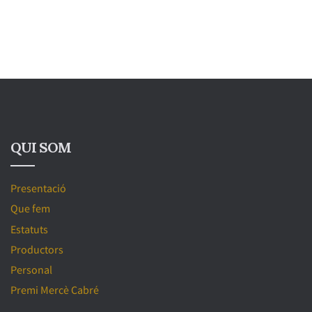
QUI SOM
Presentació
Que fem
Estatuts
Productors
Personal
Premi Mercè Cabré