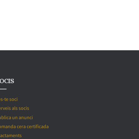
OCIS
s-te soci
rveis als socis
ublica un anunci
omanda cera certificada
ractaments