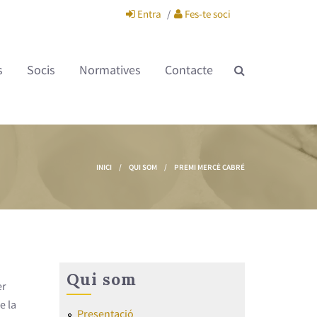
Entra
Fes-te soci
s
Socis
Normatives
Contacte
INICI
/
QUI SOM
/
PREMI MERCÈ CABRÉ
Qui som
er
e la
Presentació