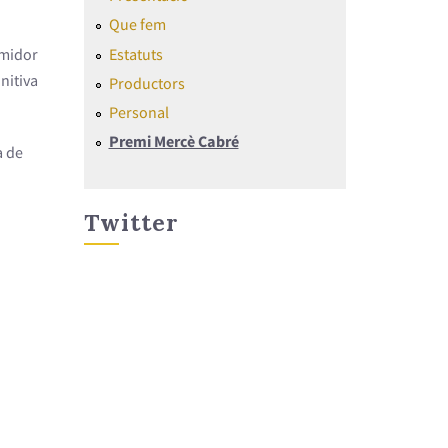
Que fem
Estatuts
umidor
nitiva
Productors
Personal
Premi Mercè Cabré
a de
Twitter