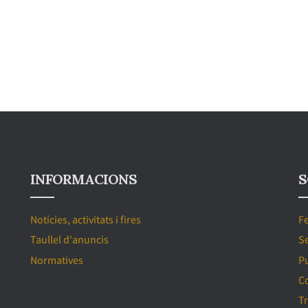
INFORMACIONS
S
Notícies, activitats i fires
Fe
Taullel d'anuncis
Se
Normatives
P
C
T