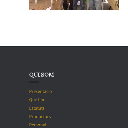
QUI SOM
Presentació
Que fem
Estatuts
Productors
Personal