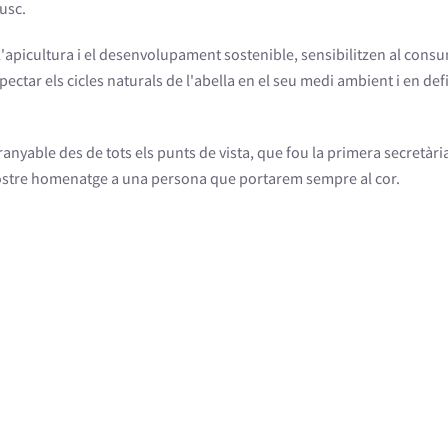
rusc.
e l'apicultura i el desenvolupament sostenible, sensibilitzen al cons
ectar els cicles naturals de l'abella en el seu medi ambient i en defi
nyable des de tots els punts de vista, que fou la primera secretàri
l nostre homenatge a una persona que portarem sempre al cor.