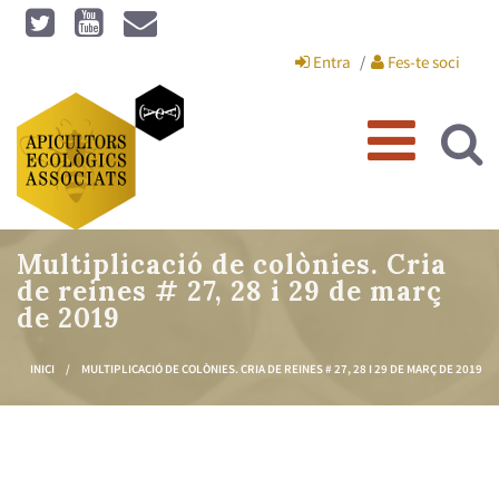
Vés al contingut
Entra
Fes-te soci
Multiplicació de colònies. Cria
de reines # 27, 28 i 29 de març
de 2019
INICI
/
MULTIPLICACIÓ DE COLÒNIES. CRIA DE REINES # 27, 28 I 29 DE MARÇ DE 2019
Esteu aquí