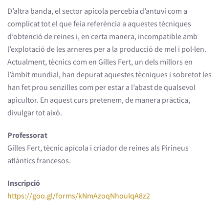
D’altra banda, el sector apícola percebia d’antuvi com a
complicat tot el que feia referència a aquestes tècniques
d’obtenció de reines i, en certa manera, incompatible amb
l’explotació de les arneres per a la producció de mel i pol·len.
Actualment, tècnics com en Gilles Fert, un dels millors en
l’àmbit mundial, han depurat aquestes tècniques i sobretot les
han fet prou senzilles com per estar a l’abast de qualsevol
apicultor. En aquest curs pretenem, de manera pràctica,
divulgar tot això.
Professorat
Gilles Fert, tècnic apícola i criador de reines als Pirineus
atlàntics francesos.
Inscripció
https://goo.gl/forms/kNmAzoqNhouIqA8z2